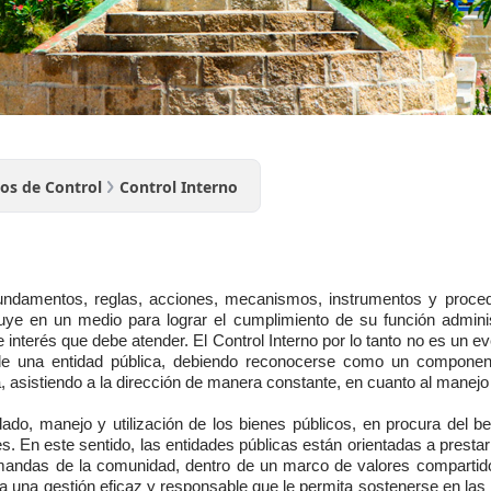
os de Control
Control Interno
 fundamentos, reglas, acciones, mecanismos, instrumentos y proce
ye en un medio para lograr el cumplimiento de su función administr
 interés que debe atender. El Control Interno por lo tanto no es un 
e una entidad pública, debiendo reconocerse como un componente
ca, asistiendo a la dirección de manera constante, en cuanto al manej
dado, manejo y utilización de los bienes públicos, en procura del 
yes. En este sentido, las entidades públicas están orientadas a prestar 
 demandas de la comunidad, dentro de un marco de valores compart
ta una gestión eficaz y responsable que le permita sostenerse en las 