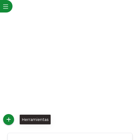
Alcaldía de San Pedro Sucre
Nuestra Alcaldía
Directorios
Directorio de Dependencias
Directorio de Dependencias
Herramientas