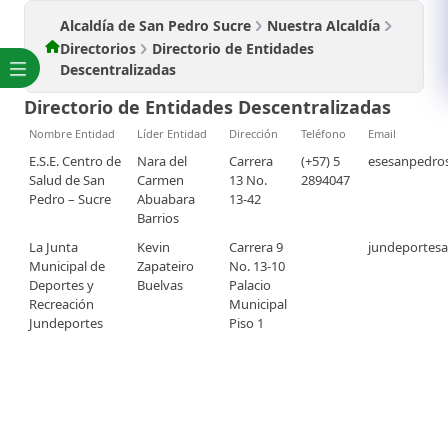
Alcaldía de San Pedro Sucre
Nuestra Alcaldía
Directorios
Directorio de Entidades
Descentralizadas
Directorio de Entidades Descentralizadas
Nombre Entidad
Líder Entidad
Dirección
Teléfono
Email
E.S.E. Centro de
Nara del
Carrera
(+57) 5
esesanpedro
Salud de San
Carmen
13 No.
2894047
Pedro – Sucre
Abuabara
13-42
Barrios
La Junta
Kevin
Carrera 9
jundeportes
Municipal de
Zapateiro
No. 13-10
Deportes y
Buelvas
Palacio
Recreación
Municipal
Jundeportes
Piso 1