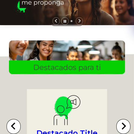
Destacados para ti
Destacado Title
l
Ot